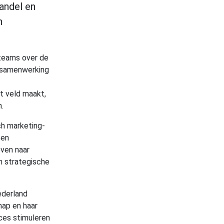
andel en
n
teams over de
n samenwerking
t veld maakt,
.
ch marketing-
 en
ven naar
n strategische
ederland
hap en haar
es stimuleren