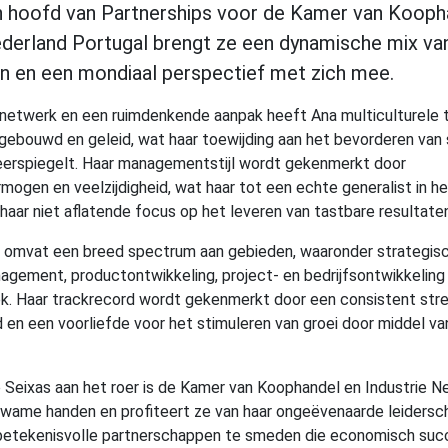
n hoofd van Partnerships voor de Kamer van Kooph
ederland Portugal brengt ze een dynamische mix va
n en een mondiaal perspectief met zich mee.
netwerk en een ruimdenkende aanpak heeft Ana multiculturele 
gebouwd en geleid, wat haar toewijding aan het bevorderen va
eerspiegelt. Haar managementstijl wordt gekenmerkt door
mogen en veelzijdigheid, wat haar tot een echte generalist in he
haar niet aflatende focus op het leveren van tastbare resultaten
e omvat een breed spectrum aan gebieden, waaronder strategis
gement, productontwikkeling, project- en bedrijfsontwikkeling
. Haar trackrecord wordt gekenmerkt door een consistent stre
 en een voorliefde voor het stimuleren van groei door middel va
 Seixas aan het roer is de Kamer van Koophandel en Industrie N
kwame handen en profiteert ze van haar ongeëvenaarde leidersc
etekenisvolle partnerschappen te smeden die economisch succ