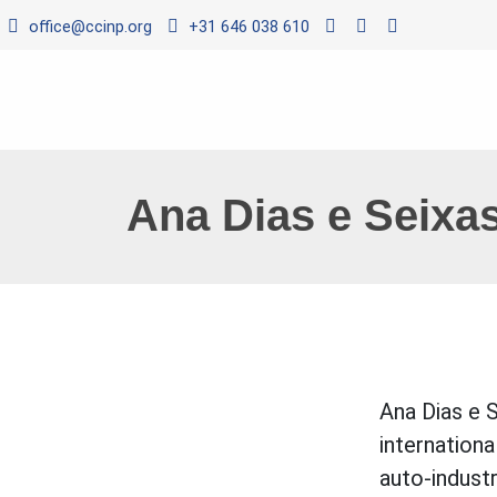
office@ccinp.org
+31 646 038 610
Ana Dias e Seixa
Ana Dias e 
internationa
auto-indust