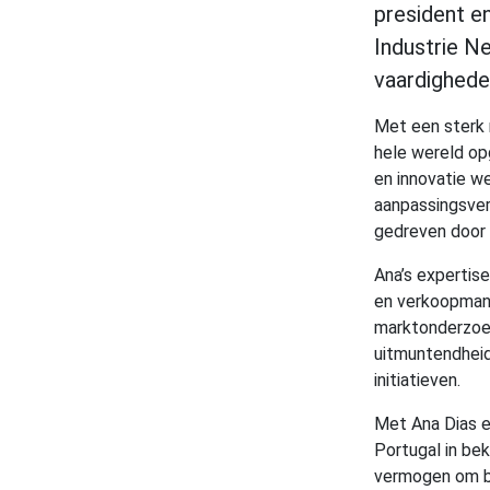
president e
Industrie N
vaardighede
Met een sterk 
hele wereld op
en innovatie w
aanpassingsver
gedreven door 
Ana’s expertis
en verkoopmana
marktonderzoek
uitmuntendheid
initiatieven.
Met Ana Dias e
Portugal in be
vermogen om b