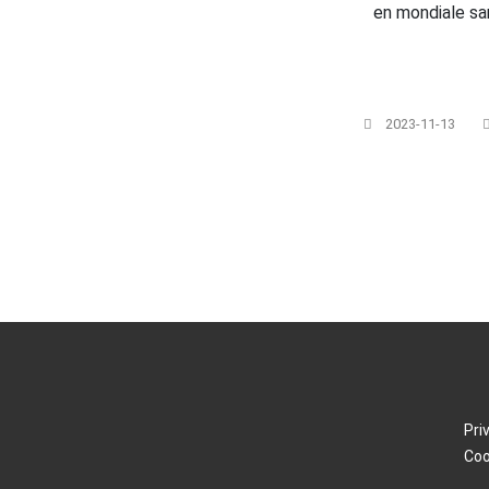
en mondiale s
2023-11-13
Pri
Coo