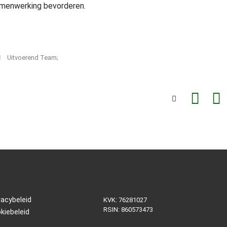
amenwerking bevorderen.
Uitvoerend Team;
vacybeleid
KVK: 76281027
RSIN: 860573473
kiebeleid