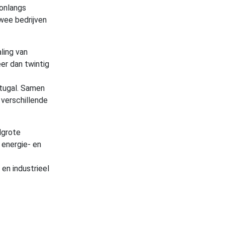
 onlangs
wee bedrijven
aling van
eer dan twintig
rtugal. Samen
 verschillende
lgrote
 energie- en
 en industrieel