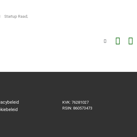
Startup Raad;
vacybeleid
KVK: 76281027
RSIN: 860573473
kiebeleid