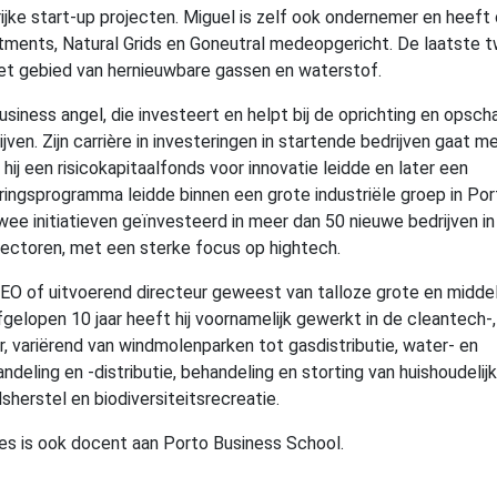
ijke start-up projecten. Miguel is zelf ook ondernemer en heeft
ments, Natural Grids en Goneutral medeopgericht. De laatste t
 het gebied van hernieuwbare gassen en waterstof.
business angel, die investeert en helpt bij de oprichting en opsch
jven. Zijn carrière in investeringen in startende bedrijven gaat m
n hij een risicokapitaalfonds voor innovatie leidde en later een
eringsprogramma leidde binnen een grote industriële groep in Po
ee initiatieven geïnvesteerd in meer dan 50 nieuwe bedrijven in
ctoren, met een sterke focus op hightech.
CEO of uitvoerend directeur geweest van talloze grote en midde
fgelopen 10 jaar heeft hij voornamelijk gewerkt in de cleantech-,
 variërend van windmolenparken tot gasdistributie, water- en
deling en -distributie, behandeling en storting van huishoudelijk
sherstel en biodiversiteitsrecreatie.
es is ook docent aan Porto Business School.