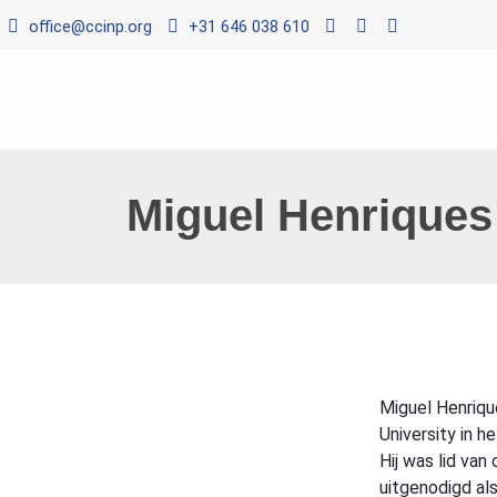
office@ccinp.org
+31 646 038 610
Miguel Henriques
Miguel Henriqu
University in h
Hij was lid va
uitgenodigd al