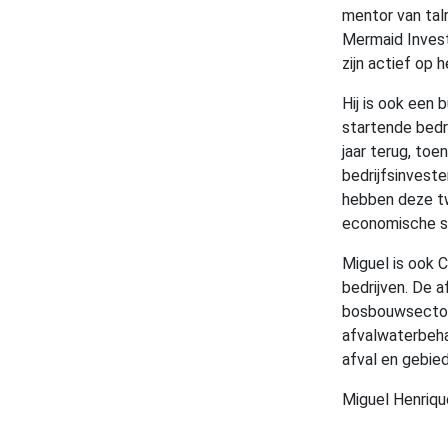
mentor van talr
Mermaid Invest
zijn actief op
Hij is ook een 
startende bedri
jaar terug, toe
bedrijfsinvest
hebben deze tw
economische se
Miguel is ook 
bedrijven. De a
bosbouwsector,
afvalwaterbehan
afval en gebied
Miguel Henriqu