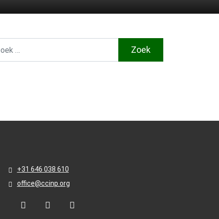
k naar:
+31 646 038 610
office@ccinp.org