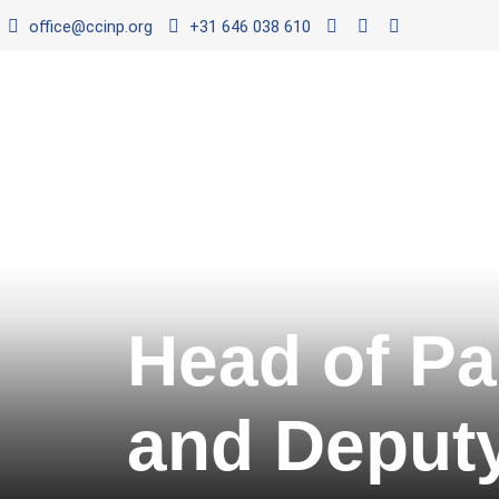
office@ccinp.org
+31 646 038 610
Head of Pa
and Deputy