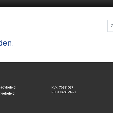
Zoe
den.
vacybeleid
KVK: 76281027
RSIN: 860573473
kiebeleid