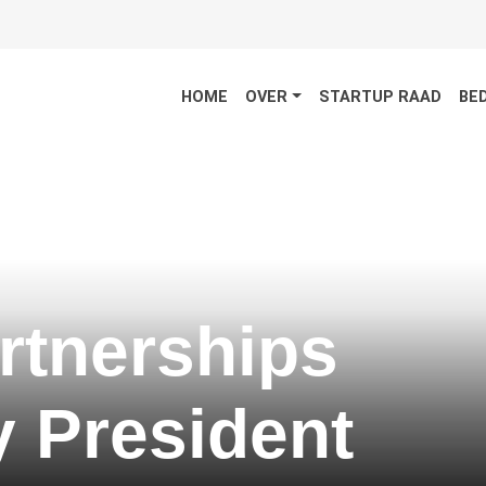
HOME
OVER
STARTUP RAAD
BE
rtnerships
 President