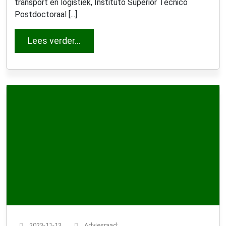
transport en logistiek, Instituto Superior Técnico
Postdoctoraal [...]
from Nuno Cavaco
Lees verder…
2023-11-13
Adviesraad;