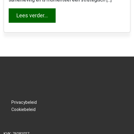
from António Saraiva
Lees verder…
Privacybeleid
Cookiebeleid
KVK: 76281027