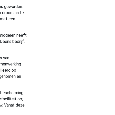
 is geworden:
jn droom na te
n met een
pmiddelen heeft
Deens bedrijf,
s van
samenwerking
lleerd op
ergenomen en
ngsbescherming
faciliteit op;
uw. Vanaf deze