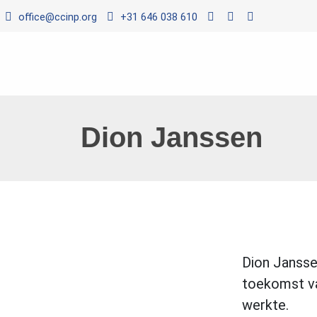
office@ccinp.org
+31 646 038 610
Dion Janssen
Dion Jansse
toekomst va
werkte.