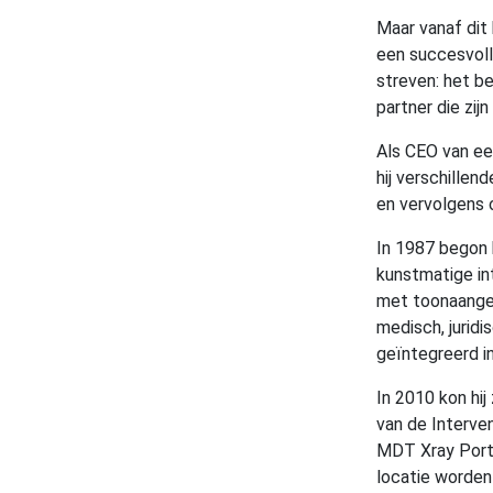
Maar vanaf dit
een succesvoll
streven: het b
partner die zij
Als CEO van ee
hij verschillen
en vervolgens 
In 1987 begon 
kunstmatige in
met toonaangev
medisch, jurid
geïntegreerd in
In 2010 kon hij
van de Interven
MDT Xray Portu
locatie worden 