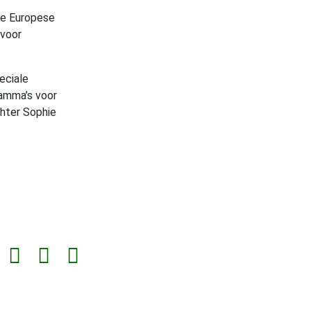
de Europese
 voor
eciale
ramma’s voor
chter Sophie