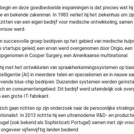
 begin en deze goedbedoelde inspanningen is dat precies wat hij
e en bekende zakenman. In 1983 verliet hij het ziekenhuis om zi
ezitten van een eigen bedrijf voor medische ontwikkeling, same
n vrouw werd.
n succesvolle groep bedrijven op het gebied van medische hul
de startups geleid; een ervan werd overgenomen door Origio, een 
opgenomen in Cooper Surgery, een Amerikaanse multinational.
hij met het ontwikkelen van spraakherkenningssystemen op basi
telligentie (AI) in meerdere talen en specialismen en in nauwe 
ende blue-chip bedrijven. Duizenden systemen werden geïnsta
isch en consumentengebied. Dit bedrijf werd uiteindelijk ook ov
 een grote IT-fabrikant.
 zich gaan richten op zijn onderzoek naar de persoonlijke strali
tionalist. In 2013 richtte hij een ultramoderne R&D- en productie
gal (ook bekend als Sophisticati Portugal) samen met zijn vro
ongeveer vijfenvijftig landen bediend.